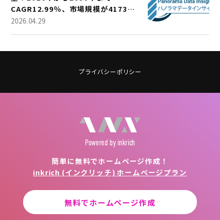
CAGR12.99％、市場規模が4173万
米ドルに成長
2026.04.29
プライバシーポリシー
Powered
by inkrich
簡単に無料でホームページ作成！
inkrich (インクリッチ) ホームページプラン
無料でホームページ作成