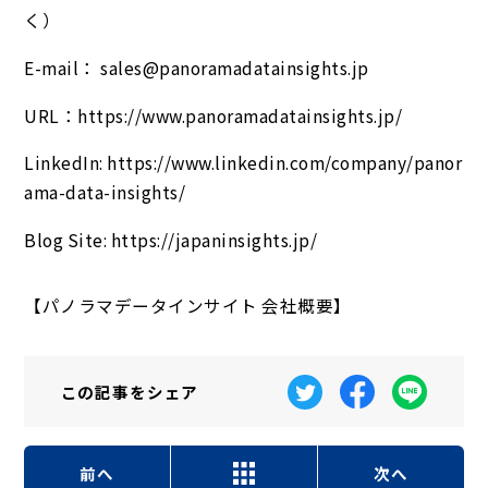
く）
E-mail： sales@panoramadatainsights.jp
URL：https://www.panoramadatainsights.jp/
LinkedIn: https://www.linkedin.com/company/panor
ama-data-insights/
Blog Site: https://japaninsights.jp/
【パノラマデータインサイト 会社概要】
この記事を
シェア
前へ
次へ