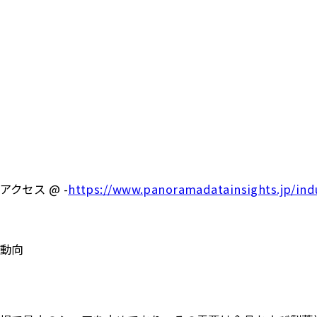
クセス @ -
https://www.panoramadatainsights.jp/indu
動向