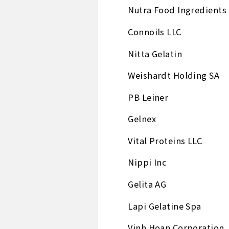
Nutra Food Ingredients
Connoils LLC
Nitta Gelatin
Weishardt Holding SA
PB Leiner
Gelnex
Vital Proteins LLC
Nippi Inc
Gelita AG
Lapi Gelatine Spa
Vinh Hoan Corporation