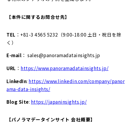
【本件に関するお問合せ先】
TEL
：+81-3 4565 5232（9:00-18:00 土日・祝日を除
く）
E-mail
： sales@panoramadatainsights.jp
URL
：
https://www.panoramadatainsights.jp/
LinkedIn
:
https://www.linkedin.com/company/panor
ama-data-insights/
Blog Site
:
https://japaninsights.jp/
【パノラマデータインサイト 会社概要】