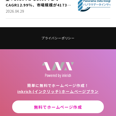
CAGR12.99％、市場規模が4173万
米ドルに成長
2026.04.29
プライバシーポリシー
Powered
by inkrich
簡単に無料でホームページ作成！
inkrich (インクリッチ) ホームページプラン
無料でホームページ作成