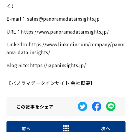
く）
E-mail： sales@panoramadatainsights.jp
URL：https://www.panoramadatainsights.jp/
LinkedIn: https://www.linkedin.com/company/panor
ama-data-insights/
Blog Site: https://japaninsights.jp/
【パノラマデータインサイト 会社概要】
この記事を
シェア
前へ
次へ